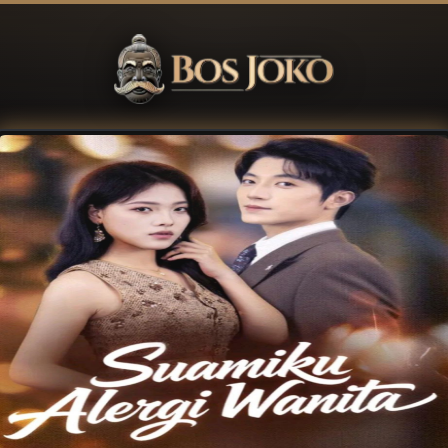
BOSJOKO
:
Otoritas
Manajemen
Modal
Elit
Slot
Thailand